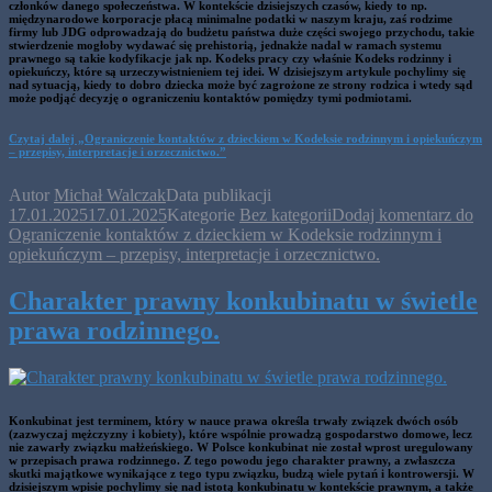
członków danego społeczeństwa. W kontekście dzisiejszych czasów, kiedy to np.
międzynarodowe korporacje płacą minimalne podatki w naszym kraju, zaś rodzime
firmy lub JDG odprowadzają do budżetu państwa duże części swojego przychodu, takie
stwierdzenie mogłoby wydawać się prehistorią, jednakże nadal w ramach systemu
prawnego są takie kodyfikacje jak np. Kodeks pracy czy właśnie Kodeks rodzinny i
opiekuńczy, które są urzeczywistnieniem tej idei. W dzisiejszym artykule pochylimy się
nad sytuacją, kiedy to dobro dziecka może być zagrożone ze strony rodzica i wtedy sąd
może podjąć decyzję o ograniczeniu kontaktów pomiędzy tymi podmiotami.
Czytaj dalej
„Ograniczenie kontaktów z dzieckiem w Kodeksie rodzinnym i opiekuńczym
– przepisy, interpretacje i orzecznictwo.”
Autor
Michał Walczak
Data publikacji
17.01.2025
17.01.2025
Kategorie
Bez kategorii
Dodaj komentarz
do
Ograniczenie kontaktów z dzieckiem w Kodeksie rodzinnym i
opiekuńczym – przepisy, interpretacje i orzecznictwo.
Charakter prawny konkubinatu w świetle
prawa rodzinnego.
Konkubinat jest terminem, który w nauce prawa określa trwały związek dwóch osób
(zazwyczaj mężczyzny i kobiety), które wspólnie prowadzą gospodarstwo domowe, lecz
nie zawarły związku małżeńskiego. W Polsce konkubinat nie został wprost uregulowany
w przepisach prawa rodzinnego. Z tego powodu jego charakter prawny, a zwłaszcza
skutki majątkowe wynikające z tego typu związku, budzą wiele pytań i kontrowersji. W
dzisiejszym wpisie pochylimy się nad istotą konkubinatu w kontekście prawnym, a także