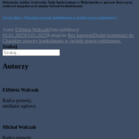
dokonamy analizy orzeczenia Sądu Apelacyjnego w Białymstoku w sprawie dotyczącej
rozliczeń majątkowych między byłymi konkubentami.
Czytaj dalej
„Charakter prawny konkubinatu w świetle prawa rodzinnego.”
Autor
Elżbieta Walczak
Data publikacji
03.01.2025
03.01.2025
Kategorie
Bez kategorii
Dodaj komentarz
do
Charakter prawny konkubinatu w świetle prawa rodzinnego.
Szukaj
Autorzy
Elżbieta Walczak
Radca prawny,
mediator sądowy
Michał Walczak
Radca prawny,