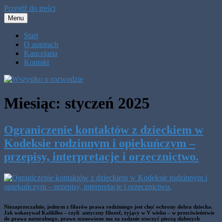
Przejdź do treści
Menu
Wszystko o rozwodzie
Walczak Legal
Start
O autorach
Kancelaria
Kontakt
Miesiąc:
styczeń 2025
Ograniczenie kontaktów z dzieckiem w
Kodeksie rodzinnym i opiekuńczym –
przepisy, interpretacje i orzecznictwo.
Niezaprzeczalnie, jednym z filarów prawa rodzinnego jest chęć ochrony dobra dziecka.
Jak wskazywał Kaliklles – czyli antyczny filozof, żyjący w V wieku – w przeciwieństwie
do prawa naturalnego, prawo stanowione ma za zadanie otoczyć pieczą słabszych